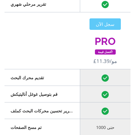
تقرير مرحلي شهري
سجل الآن
PRO
أفضل قيمة!
£11.39/مو
تقديم محرك البحث
قم بتوصيل غوغل أناليتيكش
قم بتنزيل تقرير تحسين محركات البحث كملف PDF
حتى 1000
تم مسح الصفحات