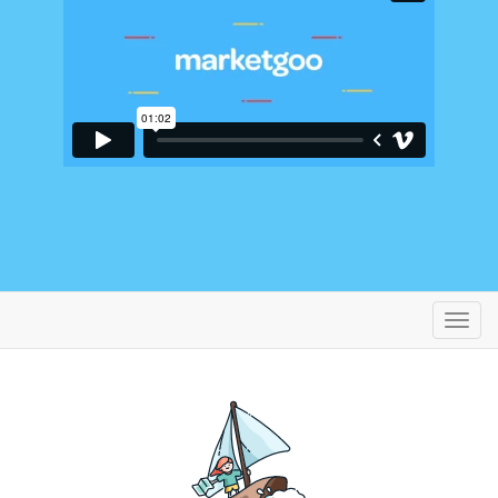
تبديل
التنقل