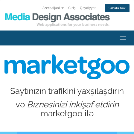
Azerbaijani
Giriş
Qeydiyyat
Səbətə bax
Naviq
keçid
Saytınızın trafikini yaxşılaşdırın
və
Biznesinizi inkişaf etdirin
marketgoo ilə