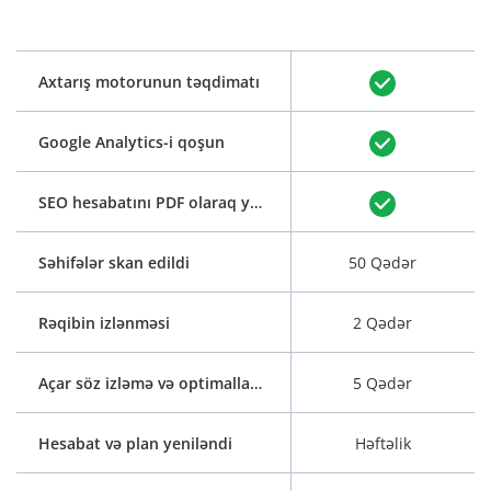
Axtarış motorunun təqdimatı
Google Analytics-i qoşun
SEO hesabatını PDF olaraq yükləyin
Səhifələr skan edildi
50 Qədər
Rəqibin izlənməsi
2 Qədər
Açar söz izləmə və optimallaşdırma
5 Qədər
Hesabat və plan yeniləndi
Həftəlik