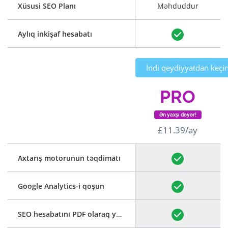
Xüsusi SEO Planı
Məhduddur
Aylıq inkişaf hesabatı
İndi qeydiyyatdan keçi
PRO
Ən yaxşı dəyər!
£11.39/ay
Axtarış motorunun təqdimatı
Google Analytics-i qoşun
SEO hesabatını PDF olaraq yükləyin