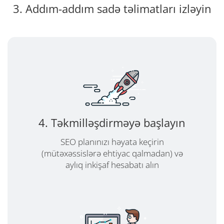
3. Addım-addım sadə təlimatları izləyin
4. Təkmilləşdirməyə başlayın
SEO planınızı həyata keçirin
(mütəxəssislərə ehtiyac qalmadan) və
aylıq inkişaf hesabatı alın