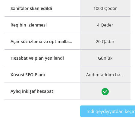
Səhifələr skan edildi
1000 Qədər
Rəqibin izlənməsi
4 Qədər
Açar söz izləmə və optimallaşdırma
20 Qədər
Hesabat və plan yeniləndi
Günlük
Xüsusi SEO Planı
Addım-addım bələdçi ilə
Aylıq inkişaf hesabatı
İndi qeydiyyatdan keçi