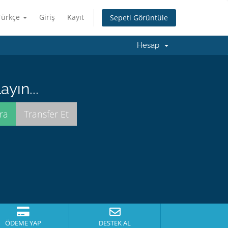
Türkçe
Giriş
Kayıt
Sepeti Görüntüle
Hesap
yın...
ÖDEME YAP
DESTEK AL