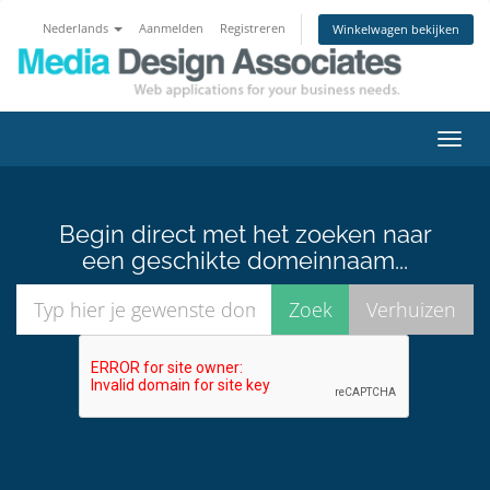
Nederlands
Aanmelden
Registreren
Winkelwagen bekijken
Navig
in-/u
Begin direct met het zoeken naar
een geschikte domeinnaam...