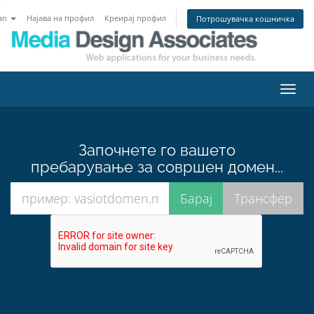
an
Најава на профил
Креирај профил
Потрошувачка кошничка
Вклу
ја
нави
Започнете го вашето
пребарување за совршен домен...