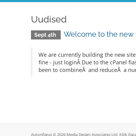
Uudised
Welcome to the new
Sept 4th
We are currently building the new sit
fine - just loginÂ Due to the cPanel 
been to combineÂ and reduceÂ a numb
Autoriõigus © 2026 Media Design Associates Ltd. Kõik õigu