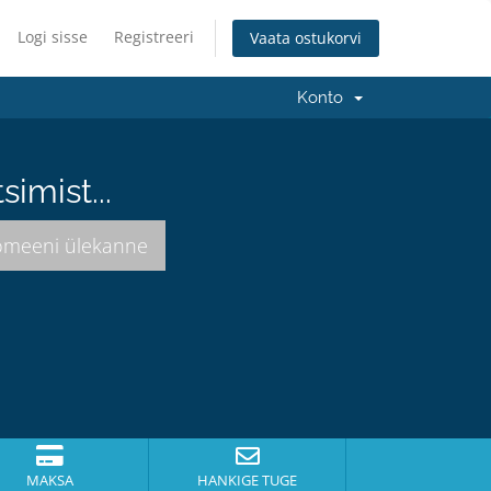
Logi sisse
Registreeri
Vaata ostukorvi
Konto
imist...
MAKSA
HANKIGE TUGE