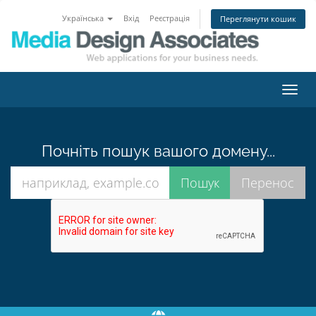
Українська
Вхід
Реєстрація
Переглянути кошик
Пере
наві
Почніть пошук вашого домену...